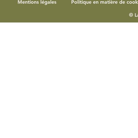
Mentions légales
Politique en matière de cook
© L